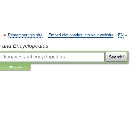
Remember this site
Embed dictionaries into your website
EN
s and Encyclopedias
Search!
Interpretations