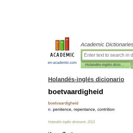
Academic Dictionarie
en-academic.com
Holandés-inglés dicionario
Holandés-inglés dicionario
boetvaardigheid
boetvaardigheid
n
.
penitence
,
repentance
,
contrition
Holandés
-
inglés
dicionario
.
2013
.