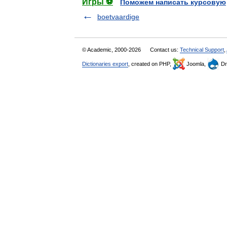
Игры ⚽
Поможем написать курсовую
boetvaardige
© Academic, 2000-2026
Contact us:
Technical Support
,
Dictionaries export
, created on PHP,
Joomla,
Dr