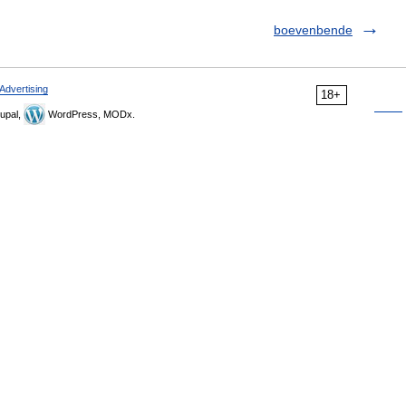
boevenbende
Advertising
18+
upal,
WordPress, MODx.